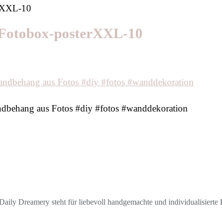
rXXL-10
Fotobox-posterXXL-10
ndbehang aus Fotos #diy #fotos #wanddekoration
aily Dreamery steht für liebevoll handgemachte und individualisierte P