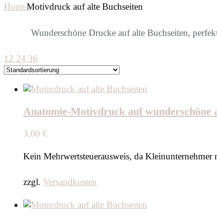
Home
Motivdruck auf alte Buchseiten
Wunderschöne Drucke auf alte Buchseiten, perfekt
12
24
36
Anatomie-Motivdruck auf wunderschöne alt
3,00
€
Kein Mehrwertsteuerausweis, da Kleinunternehmer 
zzgl.
Versandkosten