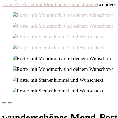
Home
A4 Poster mit Mond oder Sternenhimmel
wundersc
Previous
Next
wunderschönes Mond-Poste