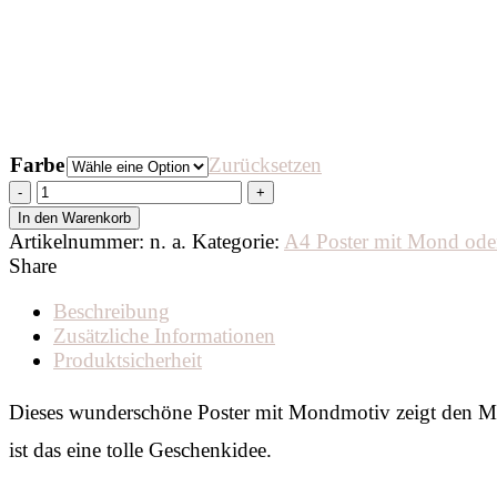
Farbe
Zurücksetzen
wunderschönes
Mond-
In den Warenkorb
Poster
Artikelnummer:
n. a.
Kategorie:
A4 Poster mit Mond ode
A4
Share
mit
überwiegend
Beschreibung
weißen
Zusätzliche Informationen
Hintergrund
Produktsicherheit
und
deinem
Dieses wunderschöne Poster mit Mondmotiv zeigt den M
Wunschtext
ist das eine tolle Geschenkidee.
Menge